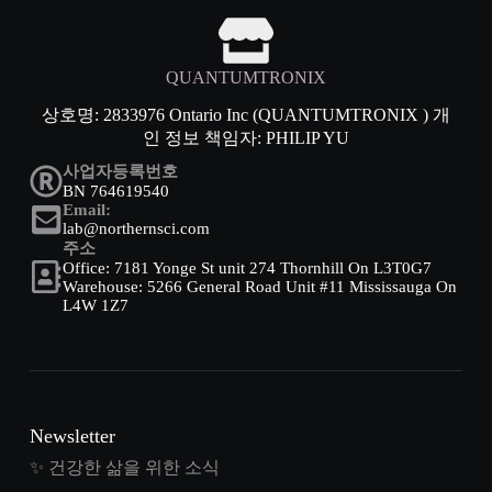
QUANTUMTRONIX
상호명: 2833976 Ontario Inc (QUANTUMTRONIX ) 개
인 정보 책임자: PHILIP YU
사업자등록번호
BN 764619540
Email:
lab@northernsci.com
주소
Office: 7181 Yonge St unit 274 Thornhill On L3T0G7
Warehouse: 5266 General Road Unit #11 Mississauga On
L4W 1Z7
Newsletter
✨ 건강한 삶을 위한 소식