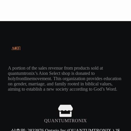
A portion of the sales revenue from products sold at
quantumtronix’s Aion Select shop is donated to
holyfrontlinemovement. This organization provides education
on gender, marriage, and family rooted in biblical values,
aiming to establish a new society according to God’s Word.
QUANTUMTRONIX
상호명: 2833976 Ontario Inc (QUANTUMTRONIX ) 개