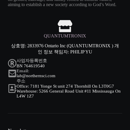
aiming to establish a new society according to God’s Word.
QUANTUMTRONIX
상호명: 2833976 Ontario Inc (QUANTUMTRONIX ) 개
인 정보 책임자: PHILIP YU
사업자등록번호
BN 764619540
Email:
lab@northernsci.com
주소
Office: 7181 Yonge St unit 274 Thornhill On L3T0G7
Warehouse: 5266 General Road Unit #11 Mississauga On
L4W 1Z7